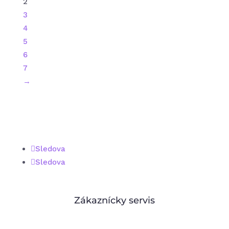
2
3
4
5
6
7
→
Sledova
Sledova
Zákaznícky servis