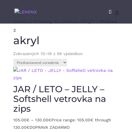
Domov
/
Produkty so značkou “akryl”
/ Stránka
2
akryl
Zobrazených 10–18 z 59 výsledkov
JAR / LETO – JELLY –
Softshell vetrovka na
zips
105.00
€
–
130.00
€
Price range: 105.00€ through
130.00€
DOPRAVA ZADARMO