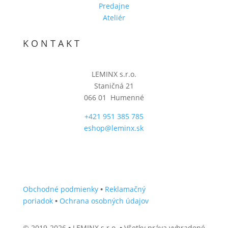
Predajne
Ateliér
KONTAKT
LEMINX s.r.o.
Staničná 21
066 01 Humenné
+421 951 385 785
eshop@leminx.sk
Obchodné podmienky
•
Reklamačný
poriadok
•
Ochrana osobných údajov
©️ 2019-2026
•
LEMINX s.r.o.
•
Všetky práva vyhradené