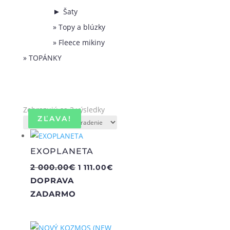
Šaty
►
Topy a blúzky
Fleece mikiny
TOPÁNKY
Zobrazujú sa 3 výsledky
ZĽAVA!
ZĽAVA!
EXOPLANETA
Pôvodná
Aktuálna
2 000.00
€
1 111.00
€
cena
cena
DOPRAVA
bola:
je:
ZADARMO
2
1
000.00€.
111.00€.