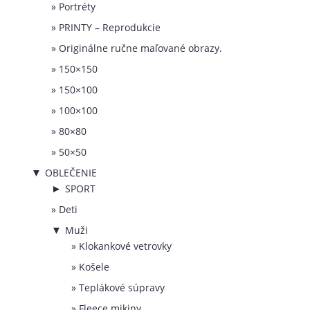
Portréty
PRINTY – Reprodukcie
Originálne ručne maľované obrazy.
150×150
150×100
100×100
80×80
50×50
OBLEČENIE
▼
SPORT
►
Deti
Muži
▼
Klokankové vetrovky
Košele
Teplákové súpravy
Fleece mikiny