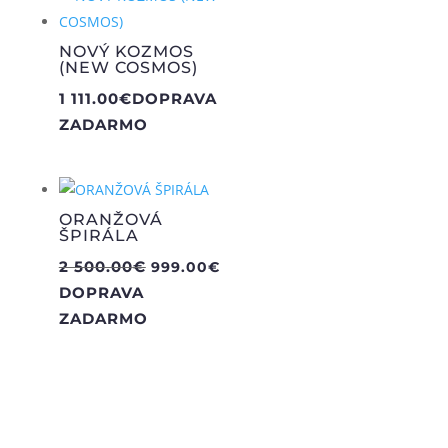
NOVÝ KOZMOS
(NEW COSMOS)
1 111.00
€
DOPRAVA
ZADARMO
ORANŽOVÁ
ŠPIRÁLA
Pôvodná
Aktuálna
2 500.00
€
999.00
€
cena
cena
DOPRAVA
bola:
je:
ZADARMO
2
999.00€.
500.00€.